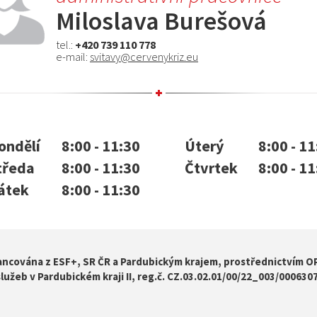
Miloslava Burešová
tel.:
+420 739 110 778
e-mail:
svitavy@cervenykriz.eu
ondělí
8:00 - 11:30
Úterý
8:00 - 1
tředa
8:00 - 11:30
Čtvrtek
8:00 - 1
átek
8:00 - 11:30
ancována z ESF+, SR ČR a Pardubickým krajem, prostřednictvím OP
služeb v Pardubickém kraji II, reg.č. CZ.03.02.01/00/22_003/0006307