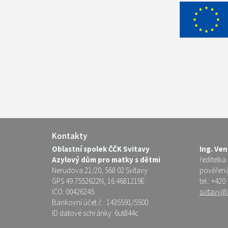
Kontakty
Oblastní spolek ČČK Svitavy
Ing. Ve
Azylový dům pro matky s dětmi
ředitelka
Nerudova 21/20, 568 02 Svitavy
pověřen
GPS 49.7552622N, 16.4681219E
tel.: +420
IČO: 00426245
svitavy@
Bankovní účet č.: 1435591/5500
ID datové schránky: 6ut844c