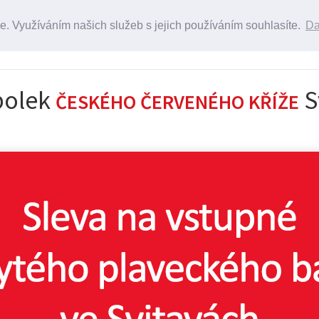
. Využíváním našich služeb s jejich používáním souhlasíte.
Da
94
Napište nám
95
svitavy@cervenykriz.eu
polek
S
ČESKÉHO ČERVENÉHO KŘÍŽE