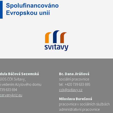
ndula Báčová Sezemská
Bc. Dana Jiráňová
 ÚOS ČČK Svitavy,
sociální pracovnice
á vedením Azylového domu
tel.: +420 739 633 695
 739 633 694
cck@svitavy.cz
cervenykriz.eu
Miloslava Burešová
pracovnice v sociálních službách
administrativní pracovnice