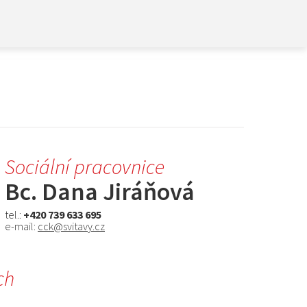
mace
o AD
tažení
nka
Sociální pracovnice
Bc. Dana Jiráňová
tel.:
+420 739 633 695
e-mail:
cck@svitavy.cz
ch