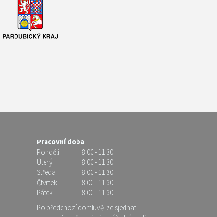
Pracovní doba
Pondělí
8:00 - 11:30
Úterý
8:00 - 11:30
Středa
8:00 - 11:30
Čtvrtek
8:00 - 11:30
Pátek
8:00 - 11:30
Po předchozí domluvě lze sjednat