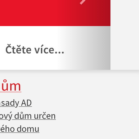
dům
zásady AD
lový dům určen
ového domu