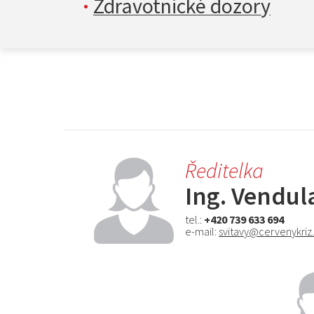
Zdravotnické dozory
Ukázky první pomoci
Sociální šatník
Humanitární jednotka
Základní informace
Tiskové zprávy
Ředitelka
Aktuality
Ing. Vendu
Noviny Českého červenéh
tel.:
+420 739 633 694
e-mail:
svitavy@cervenykriz