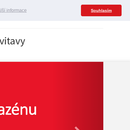
lší informace
Souhlasím
vitavy
Next